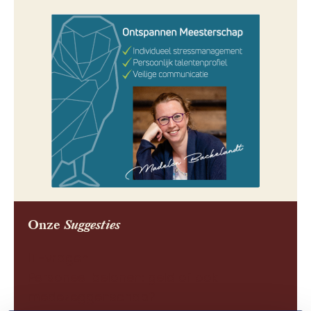
Onze
Suggesties
IT-vragen
Personeel belonen: geld of ook
medezeggenschap?