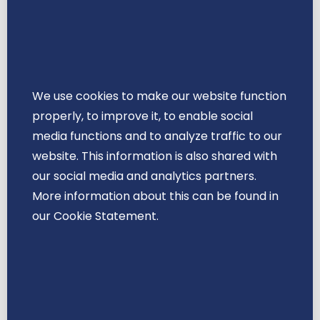
Madelon Backelandt, Werken op eigen
voorwaarden
Madelon Backelandt, jaartraining
Ontspannen Meesterschap 2024
De eerste notarissen in onze
We use cookies to make our website function
geschiedenis ”Soemerië ,3300V.CHR”
properly, to improve it, to enable social
“Verzuim voorkomen is goedkoper dan
media functions and to analyze traffic to our
genezen.”
website. This information is also shared with
Ontspannen Meesterschap; Voor zichzelf
our social media and analytics partners.
gekozen?
More information about this can be found in
NIEUW: de PicoBello voor het moeiteloos
our Cookie Statement.
hechten van uw aktes.
‘Alles draait om goede communicatie’
Cyber- en datalekkenverzekering
Kandidaat-notaris: “Ik vind er niks meer
aan zo”