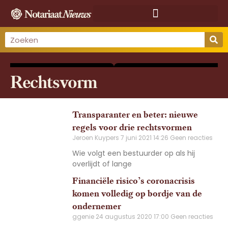
Rechtsvorm
Transparanter en beter: nieuwe
regels voor drie rechtsvormen
Jeroen Kuypers
7 juni 2021
14:26
Geen reacties
Wie volgt een bestuurder op als hij
overlijdt of lange
Financiële risico’s coronacrisis
komen volledig op bordje van de
ondernemer
ggenie
24 augustus 2020
17:00
Geen reacties