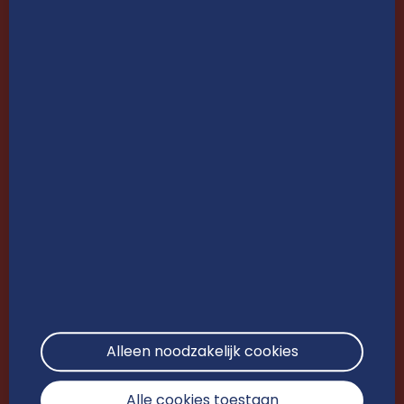
nieuwsbrief
TWITTER
INSTAGRAM
FACEBOOK
*
verplichte velden
*
*
VOORNAAM
ACHTERNAAM
*
EMAIL ADRES
TELEFOONNUMMER
*
BEDRIJFSNAAM
Alleen noodzakelijk cookies
Uw Regio
Alle cookies toestaan