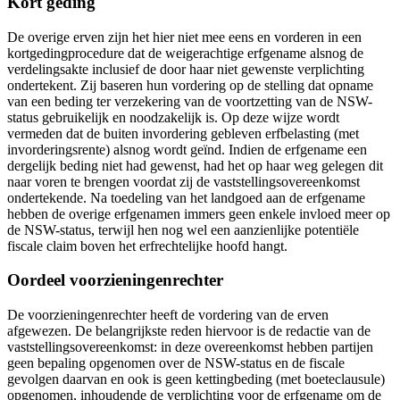
Kort geding
De overige erven zijn het hier niet mee eens en vorderen in een
kortgedingprocedure dat de weigerachtige erfgename alsnog de
verdelingsakte inclusief de door haar niet gewenste verplichting
ondertekent. Zij baseren hun vordering op de stelling dat opname
van een beding ter verzekering van de voortzetting van de NSW-
status gebruikelijk en noodzakelijk is. Op deze wijze wordt
vermeden dat de buiten invordering gebleven erfbelasting (met
invorderingsrente) alsnog wordt geïnd. Indien de erfgename een
dergelijk beding niet had gewenst, had het op haar weg gelegen dit
naar voren te brengen voordat zij de vaststellingsovereenkomst
ondertekende. Na toedeling van het landgoed aan de erfgename
hebben de overige erfgenamen immers geen enkele invloed meer op
de NSW-status, terwijl hen nog wel een aanzienlijke potentiële
fiscale claim boven het erfrechtelijke hoofd hangt.
Oordeel voorzieningenrechter
De voorzieningenrechter heeft de vordering van de erven
afgewezen. De belangrijkste reden hiervoor is de redactie van de
vaststellingsovereenkomst: in deze overeenkomst hebben partijen
geen bepaling opgenomen over de NSW-status en de fiscale
gevolgen daarvan en ook is geen kettingbeding (met boeteclausule)
opgenomen, inhoudende de verplichting voor de erfgename om de