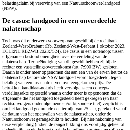
belastingclaim bij vererving van een Natuurschoonwet-landgoed
(NSW).
De casus: landgoed in een onverdeelde
nalatenschap
Toch was dit onderwerp voorwerp van geschil bij de rechtbank
Zeeland-West-Brabant (Rb. Zeeland-West-Brabant 1 oktober 2023,
ECLI:NL:RBZWB:2023:7524). De casus in een notendop: tussen
erfgenamen bestond onenigheid over de verdeling van de
nalatenschap. Ter beëindiging van dit geschil hebben zij bij de
rechter een vaststellingsovereenkomst (art. 7:900 BW) gesloten.
Daarin is onder meer opgenomen dat aan een van de erven het tot de
nalatenschap behorende NSW-landgoed wordt toegedeeld, tegen
betaling van een tussen de erven overeengekomen prijs. De
betrokken kandidaat-notaris heeft vervolgens een concept-
verdelingsakte opgesteld waarin onder meer is opgenomen dat de
erfgename die het landgoed toegedeeld heeft gekregen (en haar
rechtsopvolgers onder algemene en/of bijzondere titel) verplicht is
om het landgoed gedurende een termijn van 25 jaar, gerekend vanaf
de datum van het openvallen van de nalatenschap, onder de
Natuurschoonwet gerangschikt te houden. Bij niet-nakoming van
deze verplichting (indien de rangschikking dus voortijdig geheel of
gedeeltelijk ten einde komt), zal de betreffende erfgename (of haar