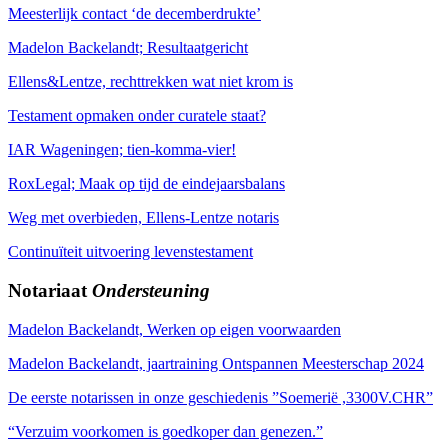
Meesterlijk contact ‘de decemberdrukte’
Madelon Backelandt; Resultaatgericht
Ellens&Lentze, rechttrekken wat niet krom is
Testament opmaken onder curatele staat?
IAR Wageningen; tien-komma-vier!
RoxLegal; Maak op tijd de eindejaarsbalans
Weg met overbieden, Ellens-Lentze notaris
Continuïteit uitvoering levenstestament
Notariaat
Ondersteuning
Madelon Backelandt, Werken op eigen voorwaarden
Madelon Backelandt, jaartraining Ontspannen Meesterschap 2024
De eerste notarissen in onze geschiedenis ”Soemerië ,3300V.CHR”
“Verzuim voorkomen is goedkoper dan genezen.”