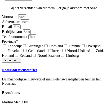
Bij het verzenden van dit formulier ga je akkoord met onze
algemene voorwaarden
Voornaam
Achternaam
E-mail
Bedrijfsnaam
Telefoonnummer
Provincie*
Landelijk
Groningen
Friesland
Drenthe
Overijssel
Flevoland
Gelderland
Utrecht
Noord-Holland
Zuid-
Holland
Zeeland
Noord-Brabant
Limburg
Schrijf je in
Notariaat nieuwsbrief
De maandelijkse nieuwsbrief met wetenswaardigheden binnen het
Notariaat.
Bezoek ons
Martini Media bv