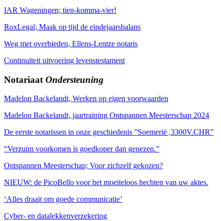
IAR Wageningen; tien-komma-vier!
RoxLegal; Maak op tijd de eindejaarsbalans
Weg met overbieden, Ellens-Lentze notaris
Continuïteit uitvoering levenstestament
Notariaat
Ondersteuning
Madelon Backelandt, Werken op eigen voorwaarden
Madelon Backelandt, jaartraining Ontspannen Meesterschap 2024
De eerste notarissen in onze geschiedenis ”Soemerië ,3300V.CHR”
“Verzuim voorkomen is goedkoper dan genezen.”
Ontspannen Meesterschap; Voor zichzelf gekozen?
NIEUW: de PicoBello voor het moeiteloos hechten van uw aktes.
‘Alles draait om goede communicatie’
Cyber- en datalekkenverzekering