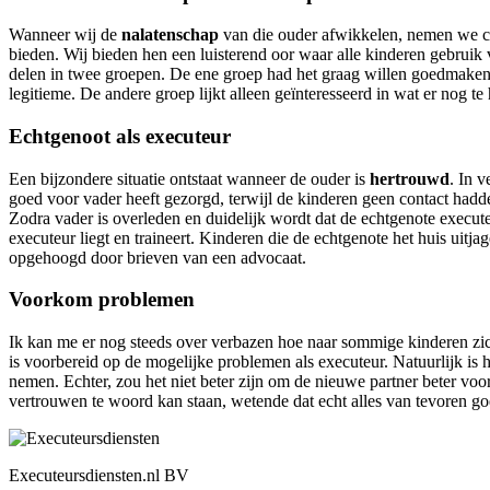
Wanneer wij de
nalatenschap
van die ouder afwikkelen, nemen we con
bieden. Wij bieden hen een luisterend oor waar alle kinderen gebruik
delen in twee groepen. De ene groep had het graag willen goedmaken
legitieme. De andere groep lijkt alleen geïnteresseerd in wat er nog te 
Echtgenoot als executeur
Een bijzondere situatie ontstaat wanneer de ouder is
hertrouwd
. In 
goed voor vader heeft gezorgd, terwijl de kinderen geen contact hadde
Zodra vader is overleden en duidelijk wordt dat de echtgenote execute
executeur liegt en traineert. Kinderen die de echtgenote het huis uitja
opgehoogd door brieven van een advocaat.
Voorkom problemen
Ik kan me er nog steeds over verbazen hoe naar sommige kinderen zic
is voorbereid op de mogelijke problemen als executeur. Natuurlijk is
nemen. Echter, zou het niet beter zijn om de nieuwe partner beter v
vertrouwen te woord kan staan, wetende dat echt alles van tevoren go
Executeursdiensten.nl BV