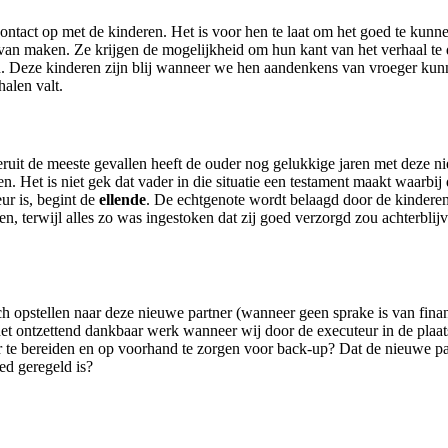
tact op met de kinderen. Het is voor hen te laat om het goed te kunnen
 van maken. Ze krijgen de mogelijkheid om hun kant van het verhaal te d
. Deze kinderen zijn blij wanneer we hen aandenkens van vroeger kun
halen valt.
veruit de meeste gevallen heeft de ouder nog gelukkige jaren met deze ni
n. Het is niet gek dat vader in die situatie een testament maakt waarbi
ur is, begint de
ellende
. De echtgenote wordt belaagd door de kinderen, 
gen, terwijl alles zo was ingestoken dat zij goed verzorgd zou achterbli
h opstellen naar deze nieuwe partner (wanneer geen sprake is van fina
 het ontzettend dankbaar werk wanneer wij door de executeur in de plaa
oor te bereiden en op voorhand te zorgen voor back-up? Dat de nieuwe 
ed geregeld is?