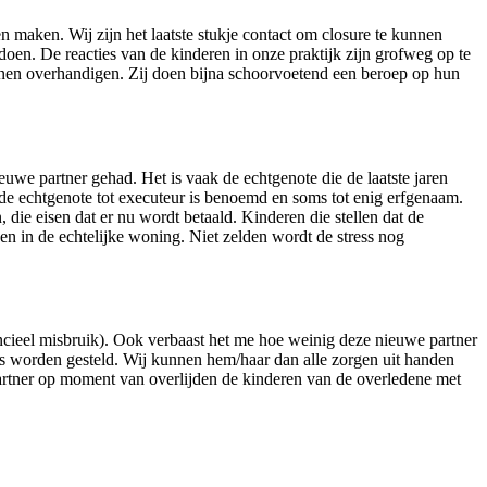
 maken. Wij zijn het laatste stukje contact om closure te kunnen
oen. De reacties van de kinderen in onze praktijk zijn grofweg op te
nen overhandigen. Zij doen bijna schoorvoetend een beroep op hun
euwe partner gehad. Het is vaak de echtgenote die de laatste jaren
j de echtgenote tot executeur is benoemd en soms tot enig erfgenaam.
die eisen dat er nu wordt betaald. Kinderen die stellen dat de
jven in de echtelijke woning. Niet zelden wordt de stress nog
ncieel misbruik). Ook verbaast het me hoe weinig deze nieuwe partner
ts worden gesteld. Wij kunnen hem/haar dan alle zorgen uit handen
partner op moment van overlijden de kinderen van de overledene met