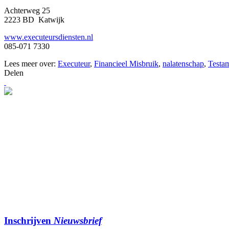
Achterweg 25
2223 BD Katwijk
www.executeursdiensten.nl
085-071 7330
Lees meer over:
Executeur
,
Financieel Misbruik
,
nalatenschap
,
Testa
Delen
Inschrijven
Nieuwsbrief