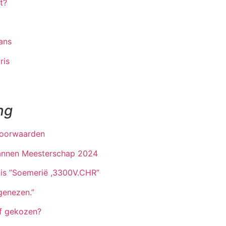
t?
ans
ris
ng
voorwaarden
pannen Meesterschap 2024
nis ”Soemerië ,3300V.CHR”
genezen.”
f gekozen?