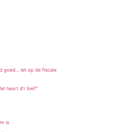
jd goed… let op de fiscale
t heurt d’r bie?”
om is