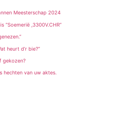
pannen Meesterschap 2024
nis ”Soemerië ,3300V.CHR”
genezen.”
t heurt d’r bie?”
f gekozen?
s hechten van uw aktes.