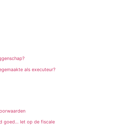
eggenschap?
eegemaakte als executeur?
voorwaarden
jd goed… let op de fiscale