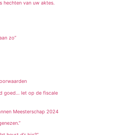
s hechten van uw aktes.
 aan zo”
voorwaarden
jd goed… let op de fiscale
pannen Meesterschap 2024
genezen.”
t heurt d’r bie?”