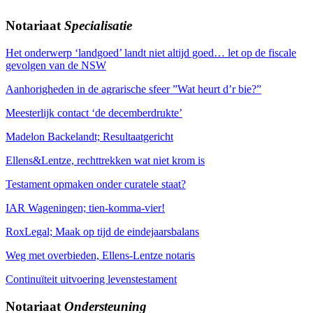
Notariaat
Specialisatie
Het onderwerp ‘landgoed’ landt niet altijd goed… let op de fiscale
gevolgen van de NSW
Aanhorigheden in de agrarische sfeer ”Wat heurt d’r bie?”
Meesterlijk contact ‘de decemberdrukte’
Madelon Backelandt; Resultaatgericht
Ellens&Lentze, rechttrekken wat niet krom is
Testament opmaken onder curatele staat?
IAR Wageningen; tien-komma-vier!
RoxLegal; Maak op tijd de eindejaarsbalans
Weg met overbieden, Ellens-Lentze notaris
Continuïteit uitvoering levenstestament
Notariaat
Ondersteuning