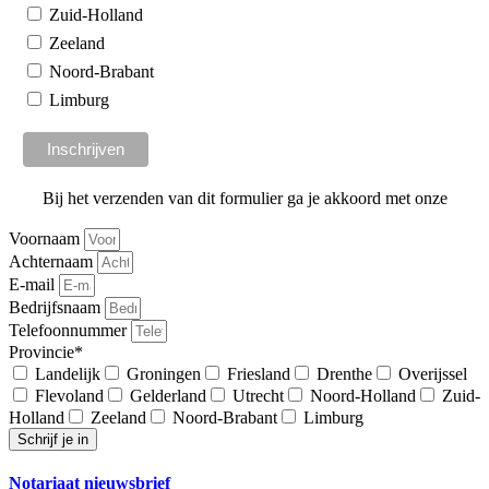
Zuid-Holland
Zeeland
Noord-Brabant
Limburg
Bij het verzenden van dit formulier ga je akkoord met onze
algemene voorwaarden
Voornaam
Achternaam
E-mail
Bedrijfsnaam
Telefoonnummer
Provincie*
Landelijk
Groningen
Friesland
Drenthe
Overijssel
Flevoland
Gelderland
Utrecht
Noord-Holland
Zuid-
Holland
Zeeland
Noord-Brabant
Limburg
Schrijf je in
Notariaat nieuwsbrief