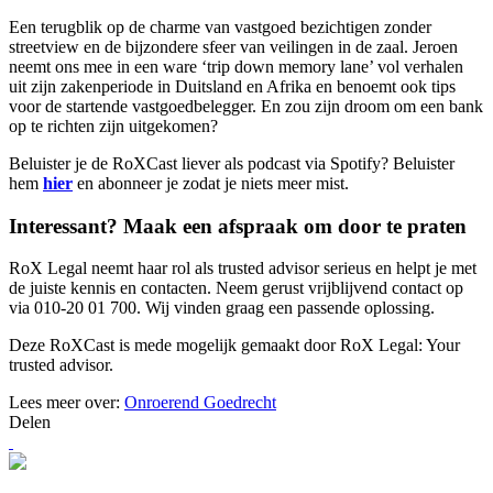
Een terugblik op de charme van vastgoed bezichtigen zonder
streetview en de bijzondere sfeer van veilingen in de zaal. Jeroen
neemt ons mee in een ware ‘trip down memory lane’ vol verhalen
uit zijn zakenperiode in Duitsland en Afrika en benoemt ook tips
voor de startende vastgoedbelegger. En zou zijn droom om een bank
op te richten zijn uitgekomen?
Beluister je de RoXCast liever als podcast via Spotify? Beluister
hem
hier
en abonneer je zodat je niets meer mist.
Interessant? Maak een afspraak om door te praten
RoX Legal neemt haar rol als trusted advisor serieus en helpt je met
de juiste kennis en contacten. Neem gerust vrijblijvend contact op
via 010-20 01 700. Wij vinden graag een passende oplossing.
Deze RoXCast is mede mogelijk gemaakt door RoX Legal: Your
trusted advisor.
Lees meer over:
Onroerend Goedrecht
Delen